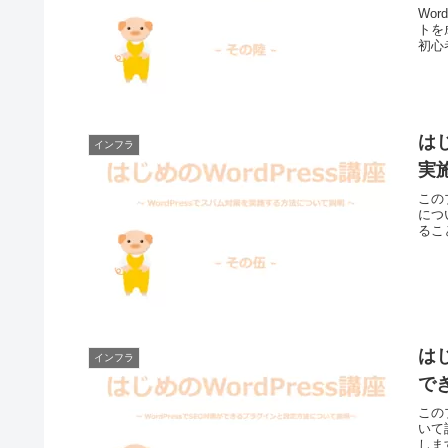
Wo
トを
初心
はじ
インフラ
実
この
につ
るこ
はじ
インフラ
で
この
いて
しま