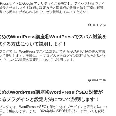
rdPressサイトにGoogle アナリティクスを設定し、アクセス解析でサイ
成長させましょう！詳細な設定方法と問題点の改善方法を丁寧に解説。
者でも簡単に始められるので、ぜひ挑戦してみてください！
2024.02.23
めのWordPress講座⑤WordPressでスパム対策を
施する方法について説明します！
ブログでは、WordPressでスパム対策ができるreCAPTCHAの導入方法
いて説明します。実際に、当ブログの不正ログイン試行状況をお見せす
とで、スパム対策の重要性についても説明します。
2024.02.16
めのWordPress講座④WordPressでSEO対策が
きるプラグインと設定方法について説明します！
ブログでは、WordPressでSEO対策ができるプラグインと設定方法につ
詳しく解説します。また、2024年版のSEO対策方法にについても説明
す。