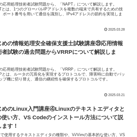
の応用処理技術者試験問題から、「NAPT」について解説します。
PTとは、1つのグローバルIPアドレスを複数の端末で共有するための技
、ポート番号を用いて通信を識別し、IPv4アドレスの節約を実現しま
2025.03.28
じめの情報処理安全確保支援士試験講座㉙応用情報
術者試験の過去問題からVRRPについて解説しま
！
の応用処理技術者試験問題から、「VRRP」について解説します。
RPとは、ルータの冗長化を実現するプロトコルで、障害時に自動でバッ
ップ機に切り替え、通信の継続性を確保するプロトコルです。
2025.03.21
じめのLinux入門講座④Linuxのテキストエディタと
iの使い方、VS Codeのインストール方法について説
します！
nuxで使用するテキストエディタの種類や、Vi/Vimの基本的な使い方、VS