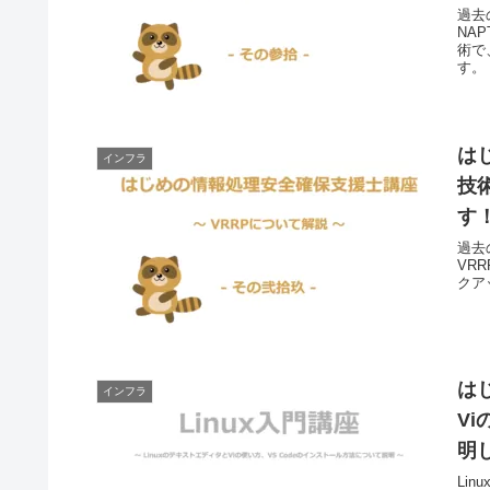
過去
NA
術で
す。
は
インフラ
技
す
過去
VR
クア
は
インフラ
V
明
Li