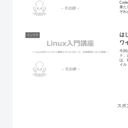
Co
果た
ぞれ
は
インフラ
ワ
今回
ド、
は、
イル
い、
スポ