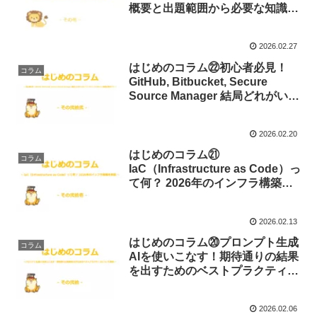
概要と出題範囲から必要な知識を
説明します！
2026.02.27
はじめのコラム㉒初心者必見！
コラム
GitHub, Bitbucket, Secure
Source Manager 結局どれがいい
の？ソースコードリポジトリ徹底
比較ガイド
2026.02.20
はじめのコラム㉑
コラム
IaC（Infrastructure as Code）っ
て何？ 2026年のインフラ構築を
解説します！
2026.02.13
はじめのコラム⑳プロンプト生成
コラム
AIを使いこなす！期待通りの結果
を出すためのベストプラクティス
について説明します！
2026.02.06