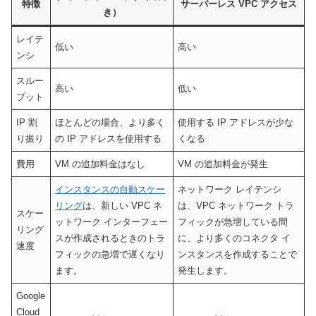
特徴
サーバーレス VPC アクセス
き）
レイテ
低い
高い
ンシ
スルー
高い
低い
プット
IP 割
ほとんどの場合、より多く
使用する IP アドレスが少な
り振り
の IP アドレスを使用する
くなる
費用
VM の追加料金はなし
VM の追加料金が発生
インスタンスの自動スケー
ネットワーク レイテンシ
リング
は、新しい VPC ネ
は、VPC ネットワーク トラ
スケー
ットワーク インターフェー
フィックが急増している間
リング
スが作成されるときのトラ
に、より多くのコネクタ イ
速度
フィックの急増で遅くなり
ンスタンスを作成することで
ます。
発生します。
Google
Cloud