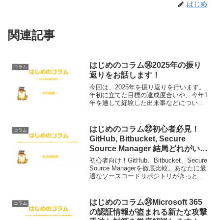
はじめ
関連記事
はじめのコラム⑭2025年の振り
コラム
返りをお話します！
今回は、2025年を振り返りを行います。
年初に立てた目標の達成度合いや、今年1
年を通して経験した出来事などについて
お話します。ぜひご覧下さい！
はじめのコラム㉒初心者必見！
コラム
GitHub, Bitbucket, Secure
Source Manager 結局どれがいい
の？ソースコードリポジトリ徹底
初心者向け！GitHub、Bitbucket、Secure
比較ガイド
Source Managerを徹底比較。あなたに最
適なソースコードリポジトリがきっと見
つかる！コード管理の疑問を解決し、ス
ムーズな開発を始めましょう。
はじめのコラム㉔Microsoft 365
コラム
の認証情報が盗まれる新たな攻撃