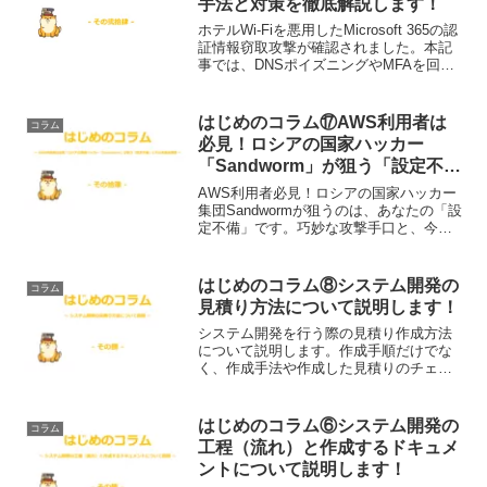
手法と対策を徹底解説します！
ホテルWi-Fiを悪用したMicrosoft 365の認
証情報窃取攻撃が確認されました。本記
事では、DNSポイズニングやMFAを回避
する攻撃手法の仕組みを初心者向けに解
説するとともに、VPNやテザリングなど
今すぐ実践できる対策を紹介します。
はじめのコラム⑰AWS利用者は
コラム
必見！ロシアの国家ハッカー
「Sandworm」が狙う「設定不
備」とその対策を解説します！
AWS利用者必見！ロシアの国家ハッカー
集団Sandwormが狙うのは、あなたの「設
定不備」です。巧妙な攻撃手口と、今日
からできるAWS環境を国家レベルの脅威
から守るための具体的な対策を解説。今
すぐ自社のAWS環境を強化しましょう。
はじめのコラム⑧システム開発の
コラム
見積り方法について説明します！
システム開発を行う際の見積り作成方法
について説明します。作成手順だけでな
く、作成手法や作成した見積りのチェッ
クポイントについても説明します。これ
からシステム開発の見積りを行う方にと
って、必見の内容となっています。
はじめのコラム⑥システム開発の
コラム
工程（流れ）と作成するドキュメ
ントについて説明します！