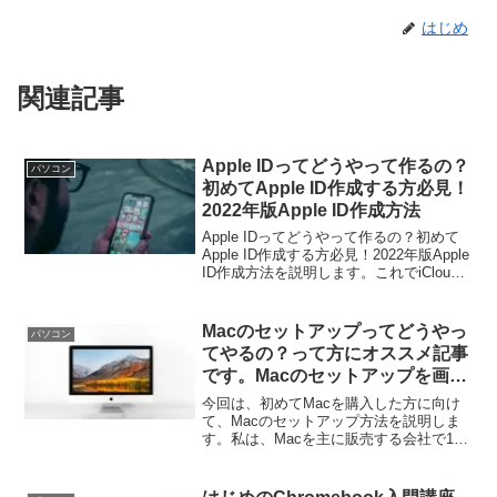
はじめ
関連記事
Apple IDってどうやって作るの？
パソコン
初めてApple ID作成する方必見！
2022年版Apple ID作成方法
Apple IDってどうやって作るの？初めて
Apple ID作成する方必見！2022年版Apple
ID作成方法を説明します。これでiCloud
を使用して写真やメモの同期ができま
す。また、iPhoneを探すの機能をオンに
して紛失・盗難対策もできます！
Macのセットアップってどうやっ
パソコン
てやるの？って方にオススメ記事
です。Macのセットアップを画面
付きで説明します！
今回は、初めてMacを購入した方に向け
て、Macのセットアップ方法を説明しま
す。私は、Macを主に販売する会社で15
年システムエンジニアとして働いている
ので、その観点で書いていきます。この
記事は、2022年4月に書いているので、