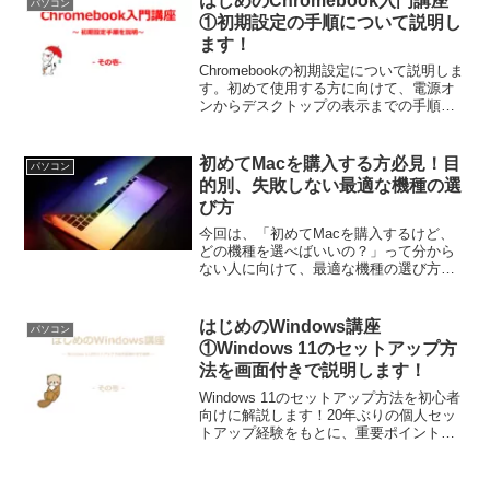
はじめのChromebook入門講座
パソコン
macOS ...
①初期設定の手順について説明し
ます！
Chromebookの初期設定について説明しま
す。初めて使用する方に向けて、電源オ
ンからデスクトップの表示までの手順に
ついて１つずつ説明します！
初めてMacを購入する方必見！目
パソコン
的別、失敗しない最適な機種の選
び方
今回は、「初めてMacを購入するけど、
どの機種を選べばいいの？」って分から
ない人に向けて、最適な機種の選び方に
ついて書いていきます！私は、Macを主
に販売する会社で15年システムエンジニ
アとして働いているので、その観点で書
はじめのWindows講座
パソコン
いていきます。この...
①Windows 11のセットアップ方
法を画面付きで説明します！
Windows 11のセットアップ方法を初心者
向けに解説します！20年ぶりの個人セッ
トアップ経験をもとに、重要ポイントを
押さえた手順をご紹介します！