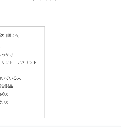
次
は
きっかけ
nのメリット・デメリット
が向いている人
の競合製品
の始め方
の使い方