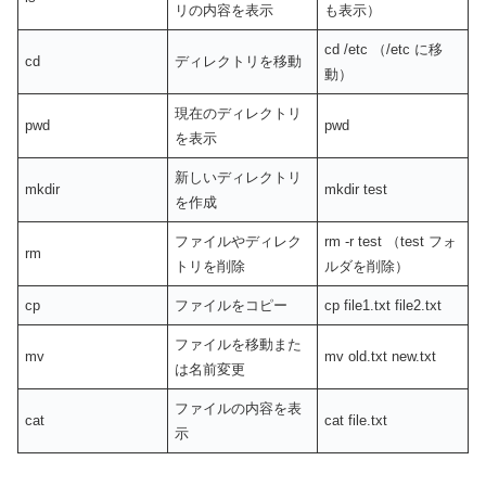
リの内容を表示
も表示）
cd /etc （/etc に移
cd
ディレクトリを移動
動）
現在のディレクトリ
pwd
pwd
を表示
新しいディレクトリ
mkdir
mkdir test
を作成
ファイルやディレク
rm -r test （test フォ
rm
トリを削除
ルダを削除）
cp
ファイルをコピー
cp file1.txt file2.txt
ファイルを移動また
mv
mv old.txt new.txt
は名前変更
ファイルの内容を表
cat
cat file.txt
示